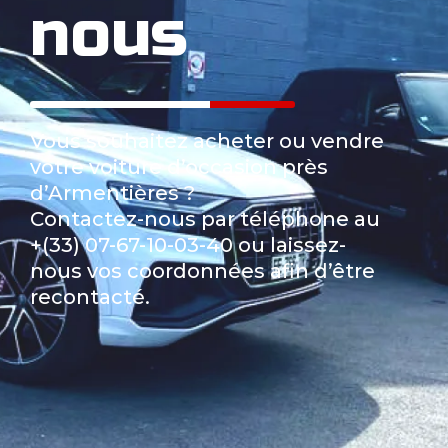
nous
Vous souhaitez acheter ou vendre
votre voiture d’occasion près
d’Armentières ?
Contactez-nous par téléphone au
+(33) 07-67-10-03-40 ou laissez-
nous vos coordonnées afin d’être
recontacté.