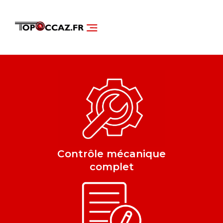
NOS SERVICES
DÉCOUVRIR NOS VÉHICULES
Contrôle mécanique
complet