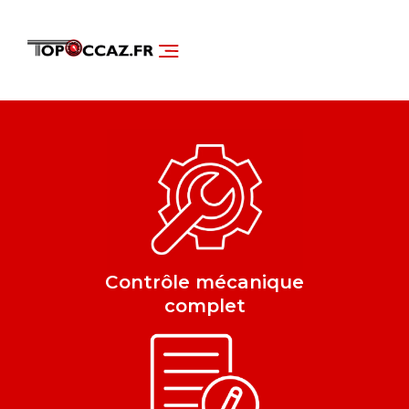
NOS SERVICES
DÉCOUVRIR NOS VÉHICULES
Contrôle mécanique
complet