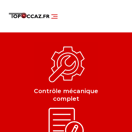
NOS SERVICES
DÉCOUVRIR NOS VÉHICULES
Contrôle mécanique
complet