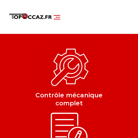
NOS SERVICES
DÉCOUVRIR NOS VÉHICULES
Contrôle mécanique
complet