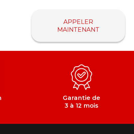
APPELER
MAINTENANT
n
Garantie de
e
3 à 12 mois