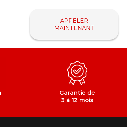
APPELER
MAINTENANT
n
Garantie de
e
3 à 12 mois