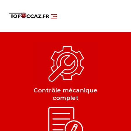
NOS SERVICES
DÉCOUVRIR NOS VÉHICULES
Contrôle mécanique
complet