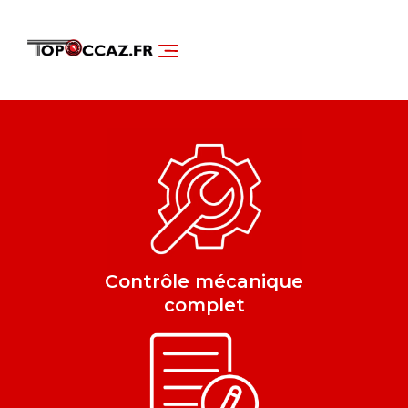
NOS SERVICES
DÉCOUVRIR NOS VÉHICULES
Contrôle mécanique
complet