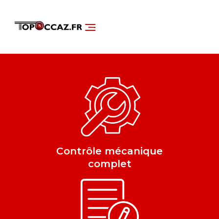
NOS SERVICES
DÉCOUVRIR NOS VÉHICULES
Contrôle mécanique
complet