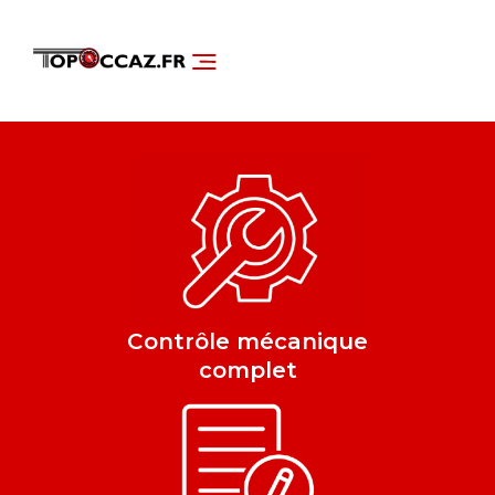
NOS SERVICES
DÉCOUVRIR NOS VÉHICULES
Contrôle mécanique
complet