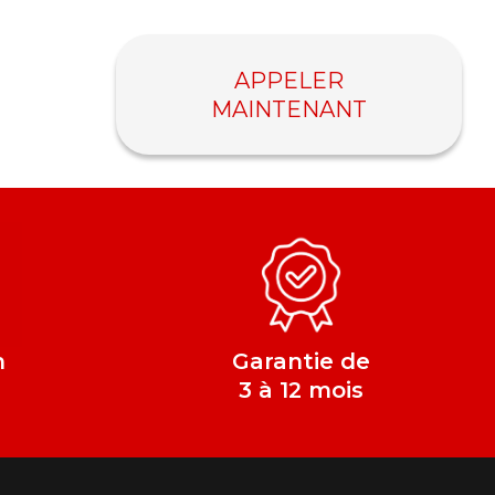
APPELER
MAINTENANT
n
Garantie de
e
3 à 12 mois