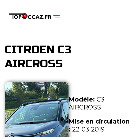
NOS SERVICES
DÉCOUVRIR NOS VÉHICULES
CITROEN C3
AIRCROSS
Modèle:
C3
AIRCROSS
Mise en circulation
:
22-03-2019