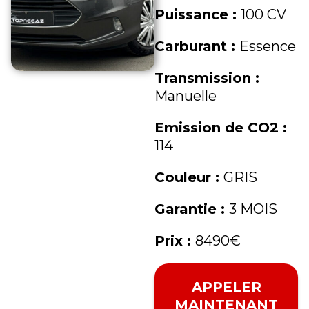
Puissance :
100 CV
Carburant :
Essence
Transmission :
Manuelle
Emission de CO2 :
114
Couleur :
GRIS
Garantie :
3 MOIS
Prix :
8490€
APPELER
MAINTENANT