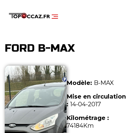
NOS SERVICES
DÉCOUVRIR NOS VÉHICULES
FORD B-MAX
Modèle:
B-MAX
Mise en circulation
:
14-04-2017
Kilométrage :
74184Km