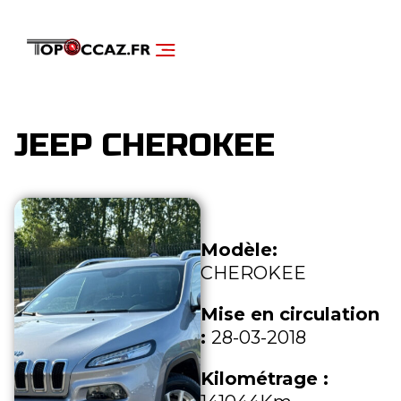
NOS SERVICES
DÉCOUVRIR NOS VÉHICULES
JEEP CHEROKEE
Modèle:
CHEROKEE
Mise en circulation
:
28-03-2018
Kilométrage :