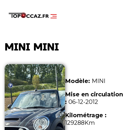
NOS SERVICES
DÉCOUVRIR NOS VÉHICULES
MINI MINI
Modèle:
MINI
Mise en circulation
:
06-12-2012
Kilométrage :
129288Km