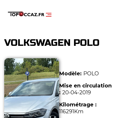
NOS SERVICES
DÉCOUVRIR NOS VÉHICULES
VOLKSWAGEN POLO
Modèle:
POLO
Mise en circulation
:
20-04-2019
Kilométrage :
116291Km