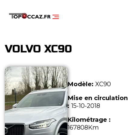
NOS SERVICES
DÉCOUVRIR NOS VÉHICULES
VOLVO XC90
Modèle:
XC90
Mise en circulation
:
15-10-2018
Kilométrage :
167808Km